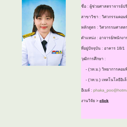
ชื่อ : ผู้ช่วยศาสตราจารย์ป
สาขาวิชา : วิศวกรรมคอมพ
หลักสูตร : วิศวกรรมศาสต
ตำแหน่ง : อาจารย์/พนักง
ที่อยู่ปัจจุบัน : อาคาร 18/1
วุฒิการศึกษา :
- (วท.ม.) วิทยาการคอมพิ
- (วท.บ.) เทคโนโลยีอิเล็
อีเมล์ :
phaka_poo@hotma
งานวิจัย >
click