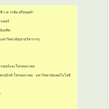
าที่ ร.ต.วรชัย ศรีสมุดคำ
วเตอร์
รบัณฑิต
นมหาวิทยาลัย(สายวิชาการ)
ิวเตอร์และโทรคมนาคม
กทรอนิกส์-โทรคมนาคม : มหาวิทยาลัยเทคโนโลยี
m