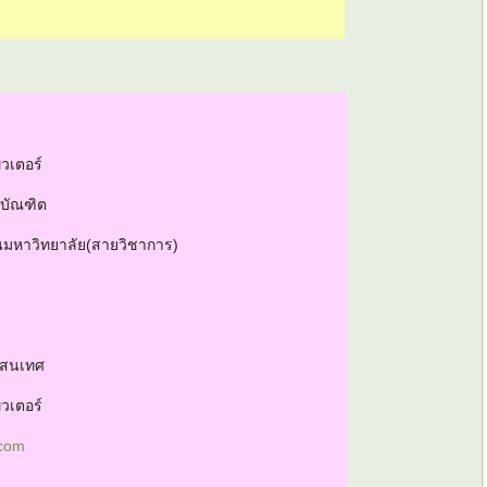
า
วเตอร์
รบัณฑิต
นมหาวิทยาลัย(สายวิชาการ)
รสนเทศ
วเตอร์
com