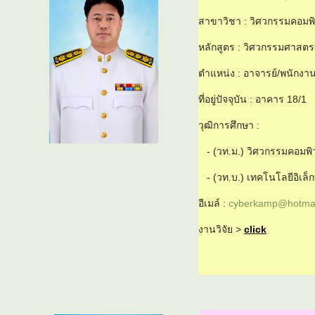
สาขาวิชา : วิศวกรรมคอมพิ
หลักสูตร : วิศวกรรมศาสต
ตำแหน่ง : อาจารย์/พนักงา
ที่อยู่ปัจจุบัน : อาคาร 18/1
วุฒิการศึกษา :
- (วท.ม.) วิศวกรรมคอมพิ
- (วท.บ.) เทคโนโลยีอิเล็
อีเมล์ :
cyberkamp@hotmai
งานวิจัย >
click