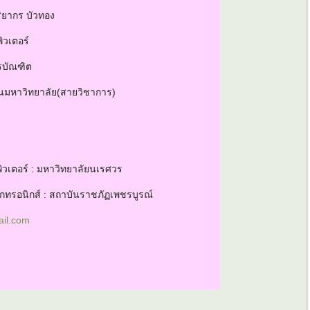
ริยากร บัวทอง
ิวเตอร์
รบัณฑิต
านมหาวิทยาลัย(สายวิชาการ)
วเตอร์ : มหาวิทยาลัยนเรศวร
กทรอนิกส์ : สถาบันราชภัฏเพชรบูรณ์
il.com