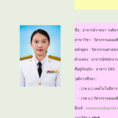
ชื่อ : อาจารย์วาสนา วงศ์ษ
สาขาวิชา : วิศวกรรมคอมพิ
หลักสูตร : วิศวกรรมศาสต
ตำแหน่ง : อาจารย์/พนักงา
ที่อยู่ปัจจุบัน : อาคาร 18/1
วุฒิการศึกษา :
- (วท.ม.) เทคโนโลยีสา
- (วศ.บ.) วิศวกรรมคอมพิ
อีเมล์ :
wassanaw@gmail.
งานวิจัย >
click