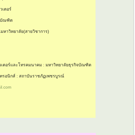
วเตอร์
รบัณฑิต
นมหาวิทยาลัย(สายวิชาการ)
วเตอร์และโทรคมนาคม : มหาวิทยาลัยธุรกิจบัณฑิต
กทรอนิกส์ : สถาบันราชภัฏเพชรบูรณ์
l.com