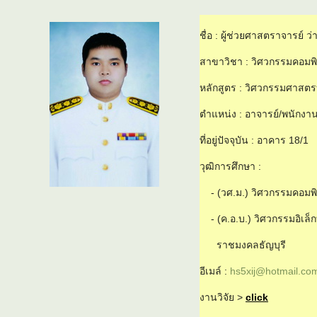
ชื่อ : ผู้ช่วยศาสตราจารย์ ว่
สาขาวิชา : วิศวกรรมคอมพิ
หลักสูตร : วิศวกรรมศาสต
ตำแหน่ง : อาจารย์/พนักงา
ที่อยู่ปัจจุบัน : อาคาร 18/1
วุฒิการศึกษา :
- (วศ.ม.) วิศวกรรมคอมพ
- (ค.อ.บ.) วิศวกรรมอิเล็
ราชมงคลธัญบุรี
อีเมล์ :
hs5xij@hotmail.co
งานวิจัย >
click