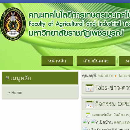
หน้าหลัก
เกี่ยวกับคณะ
ห
คุณอยู่ที่:
หน้าแรก
Tabs-
เมนูหลัก
Tabs-ข่าว-คว
Home
กิจกรรม OP
เผยแพร่เมื่อ: วันอังค
เปิดบ้าน
#คณะเทค