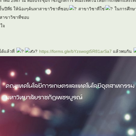
 มกราคม 2567 ณ ห้องประชุมราชภัฏกสิการ คณะเทคโนโลยีการเกษตรและเทค
ั้นปีที่6 ให้น้องๆค้นหาสาขาวิชาที่ชอบ
สาขาวิชาที่ใช่
ในการศึกษา
กสาขาวิชาที่ชอบ
นใจ
ด้แล้วที่
https://forms.gle/bYzswogt5R81arSa7
แล้วพบกัน